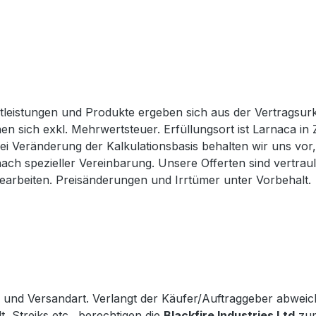
leistungen und Produkte ergeben sich aus der Vertragsurku
n sich exkl. Mehrwertsteuer. Erfüllungsort ist Larnaca i
i Veränderung der Kalkulationsbasis behalten wir uns vor, 
ach spezieller Vereinbarung. Unsere Offerten sind vertrau
bearbeiten. Preisänderungen und Irrtümer unter Vorbehalt.
l und Versandart. Verlangt der Käufer/Auftraggeber abweich
 Streiks etc., berechtigen die
Blackfire Industries Ltd
zum