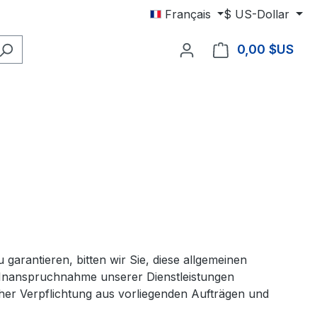
Français
$
US-Dollar
0,00 $US
Le p
u garantieren, bitten wir Sie, diese allgemeinen
 Inanspruchnahme unserer Dienstleistungen
cher Verpflichtung aus vorliegenden Aufträgen und