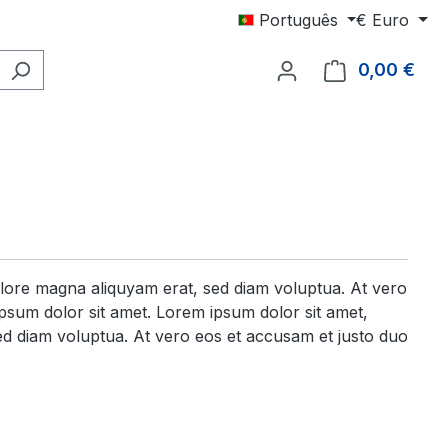
Português
€
Euro
0,00 €
O ca
olore magna aliquyam erat, sed diam voluptua. At vero
psum dolor sit amet. Lorem ipsum dolor sit amet,
ed diam voluptua. At vero eos et accusam et justo duo