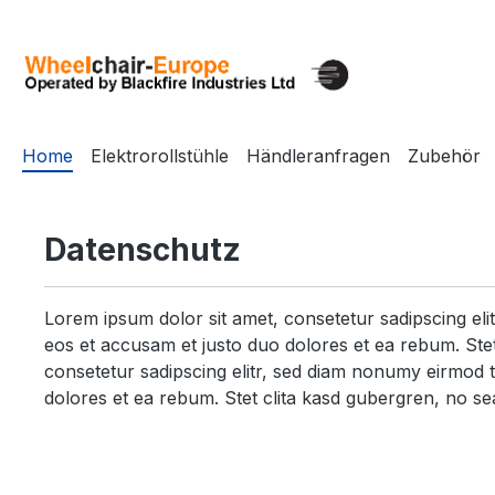
para o conteúdo principal
Saltar para a pesquisa
Saltar para a navegação principal
Home
Elektrorollstühle
Händleranfragen
Zubehör
Datenschutz
Lorem ipsum dolor sit amet, consetetur sadipscing el
eos et accusam et justo duo dolores et ea rebum. Stet
consetetur sadipscing elitr, sed diam nonumy eirmod 
dolores et ea rebum. Stet clita kasd gubergren, no se